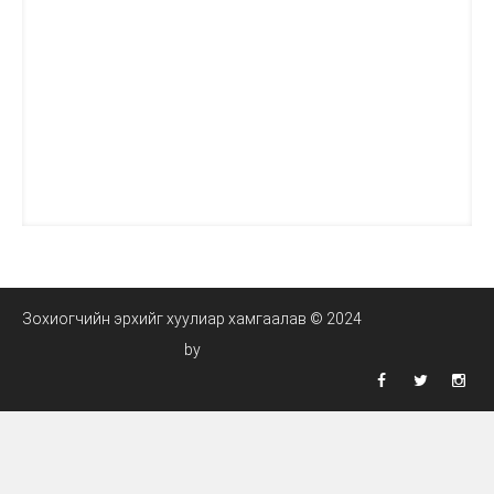
Зохиогчийн эрхийг хуулиар хамгаалав © 2024
by


